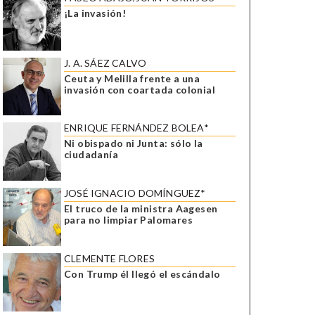
¡La invasión!
J. A. SÁEZ CALVO
Ceuta y Melilla frente a una
invasión con coartada colonial
ENRIQUE FERNÁNDEZ BOLEA*
Ni obispado ni Junta: sólo la
ciudadanía
JOSÉ IGNACIO DOMÍNGUEZ*
El truco de la ministra Aagesen
para no limpiar Palomares
CLEMENTE FLORES
Con Trump él llegó el escándalo