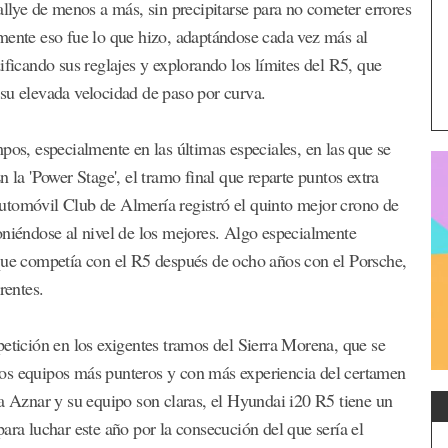
allye de menos a más, sin precipitarse para no cometer errores
mente eso fue lo que hizo, adaptándose cada vez más al
cando sus reglajes y explorando los límites del R5, que
su elevada velocidad de paso por curva.
pos, especialmente en las últimas especiales, en las que se
a 'Power Stage', el tramo final que reparte puntos extra
utomóvil Club de Almería registró el quinto mejor crono de
oniéndose al nivel de los mejores. Algo especialmente
 que competía con el R5 después de ocho años con el Porsche,
rentes.
petición en los exigentes tramos del Sierra Morena, que se
los equipos más punteros y con más experiencia del certamen
ra Aznar y su equipo son claras, el Hyundai i20 R5 tiene un
ara luchar este año por la consecución del que sería el