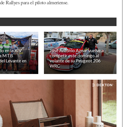
e Rallyes para el piloto almeriense.
do en la XIV
José Antonio Aznar vuelve a
 la MTB
competir este domingo al
el Levante en
volante de su Peugeot 206
WRC