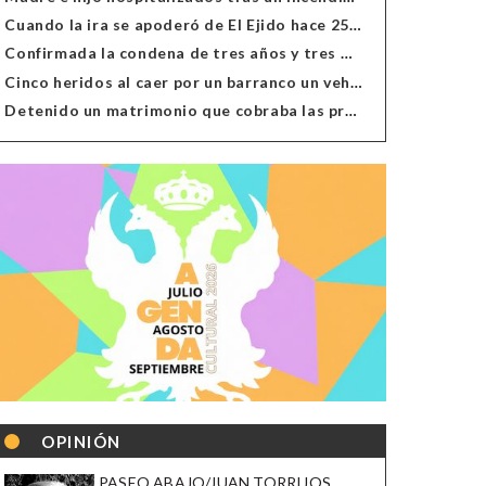
Cuando la ira se apoderó de El Ejido hace 25 años
Confirmada la condena de tres años y tres meses al hombre de Antas acusado de xenofobia
Cinco heridos al caer por un barranco un vehículo en Alcolea
Detenido un matrimonio que cobraba las prestaciones de ilegales en Almería, Granada, Málaga, Huelva y Murcia
OPINIÓN
PASEO ABAJO/JUAN TORRIJOS