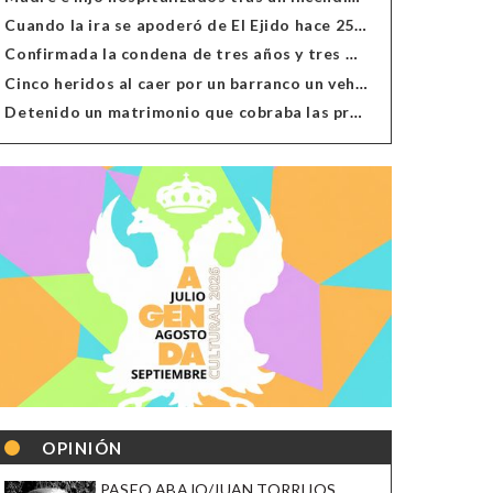
Cuando la ira se apoderó de El Ejido hace 25 años
Confirmada la condena de tres años y tres meses al hombre de Antas acusado de xenofobia
Cinco heridos al caer por un barranco un vehículo en Alcolea
Detenido un matrimonio que cobraba las prestaciones de ilegales en Almería, Granada, Málaga, Huelva y Murcia
OPINIÓN
PASEO ABAJO/JUAN TORRIJOS