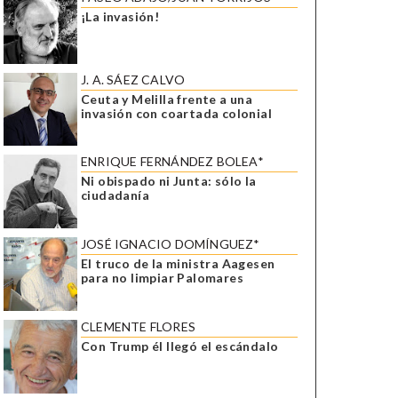
¡La invasión!
J. A. SÁEZ CALVO
Ceuta y Melilla frente a una
invasión con coartada colonial
ENRIQUE FERNÁNDEZ BOLEA*
Ni obispado ni Junta: sólo la
ciudadanía
JOSÉ IGNACIO DOMÍNGUEZ*
El truco de la ministra Aagesen
para no limpiar Palomares
CLEMENTE FLORES
Con Trump él llegó el escándalo