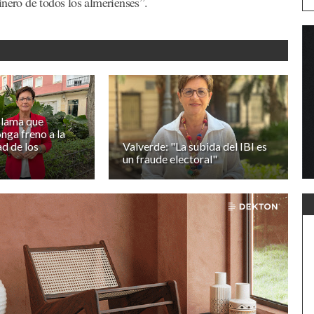
inero de todos los almerienses”.
clama que
nga freno a la
ad de los
Valverde: "La subida del IBI es
un fraude electoral"