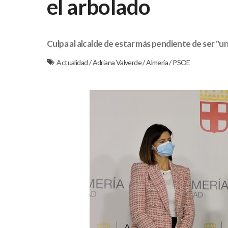
el arbolado
Culpa al alcalde de estar más pendiente de ser "u
Actualidad
/
Adriana Valverde
/
Almería
/
PSOE