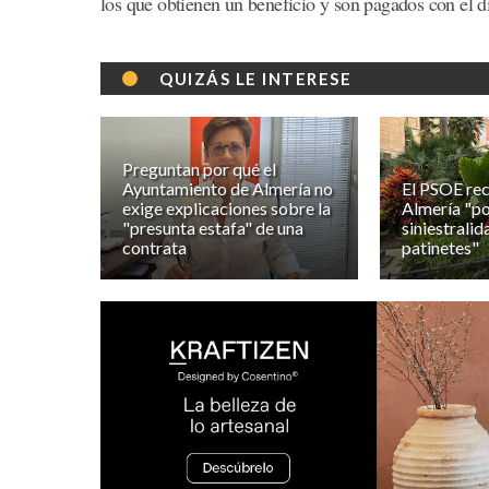
los que obtienen un beneficio y son pagados con el d
QUIZÁS LE INTERESE
Preguntan por qué el
Ayuntamiento de Almería no
El PSOE re
exige explicaciones sobre la
Almería "po
"presunta estafa" de una
siniestralid
contrata
patinetes"