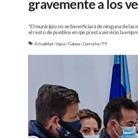
gravemente a los v
"El municipio no se beneficiará de ninguna de las
el resto de pueblos en qie presta servicio la empre
Actualidad
/
Agua
/
Galasa
/
Garrucha
/
PP