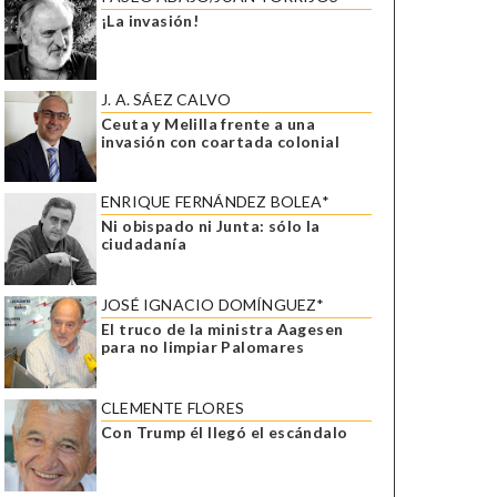
¡La invasión!
J. A. SÁEZ CALVO
Ceuta y Melilla frente a una
invasión con coartada colonial
ENRIQUE FERNÁNDEZ BOLEA*
Ni obispado ni Junta: sólo la
ciudadanía
JOSÉ IGNACIO DOMÍNGUEZ*
El truco de la ministra Aagesen
para no limpiar Palomares
CLEMENTE FLORES
Con Trump él llegó el escándalo