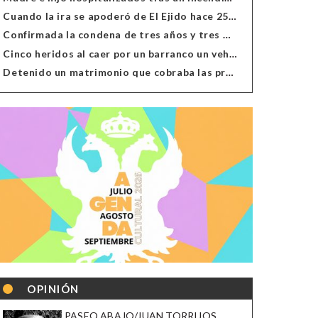
Cuando la ira se apoderó de El Ejido hace 25 años
Confirmada la condena de tres años y tres meses al hombre de Antas acusado de xenofobia
Cinco heridos al caer por un barranco un vehículo en Alcolea
Detenido un matrimonio que cobraba las prestaciones de ilegales en Almería, Granada, Málaga, Huelva y Murcia
OPINIÓN
PASEO ABAJO/JUAN TORRIJOS