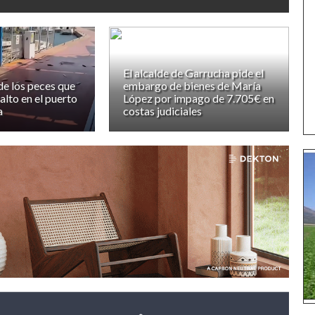
El alcalde de Garrucha pide el
de los peces que
embargo de bienes de María
falto en el puerto
López por impago de 7.705€ en
a
costas judiciales