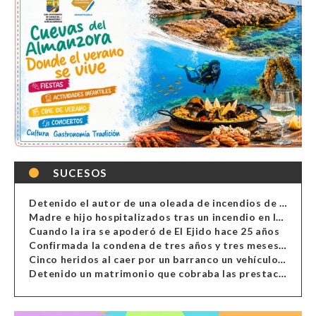
SUCESOS
Detenido el autor de una oleada de incendios de contenedores en Almería
Madre e hijo hospitalizados tras un incendio en la cocina de una vivienda en Almería
Cuando la ira se apoderó de El Ejido hace 25 años
Confirmada la condena de tres años y tres meses al hombre de Antas acusado de xenofobia
Cinco heridos al caer por un barranco un vehículo en Alcolea
Detenido un matrimonio que cobraba las prestaciones de ilegales en Almería, Granada, Málaga, Huelva y Murcia