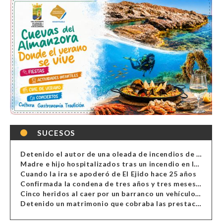
SUCESOS
Detenido el autor de una oleada de incendios de contenedores en Almería
Madre e hijo hospitalizados tras un incendio en la cocina de una vivienda en Almería
Cuando la ira se apoderó de El Ejido hace 25 años
Confirmada la condena de tres años y tres meses al hombre de Antas acusado de xenofobia
Cinco heridos al caer por un barranco un vehículo en Alcolea
Detenido un matrimonio que cobraba las prestaciones de ilegales en Almería, Granada, Málaga, Huelva y Murcia