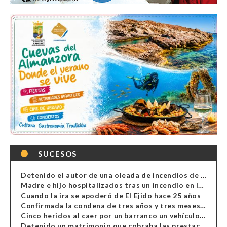
SUCESOS
Detenido el autor de una oleada de incendios de contenedores en Almería
Madre e hijo hospitalizados tras un incendio en la cocina de una vivienda en Almería
Cuando la ira se apoderó de El Ejido hace 25 años
Confirmada la condena de tres años y tres meses al hombre de Antas acusado de xenofobia
Cinco heridos al caer por un barranco un vehículo en Alcolea
Detenido un matrimonio que cobraba las prestaciones de ilegales en Almería, Granada, Málaga, Huelva y Murcia