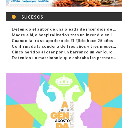
SUCESOS
Detenido el autor de una oleada de incendios de contenedores en Almería
Madre e hijo hospitalizados tras un incendio en la cocina de una vivienda en Almería
Cuando la ira se apoderó de El Ejido hace 25 años
Confirmada la condena de tres años y tres meses al hombre de Antas acusado de xenofobia
Cinco heridos al caer por un barranco un vehículo en Alcolea
Detenido un matrimonio que cobraba las prestaciones de ilegales en Almería, Granada, Málaga, Huelva y Murcia