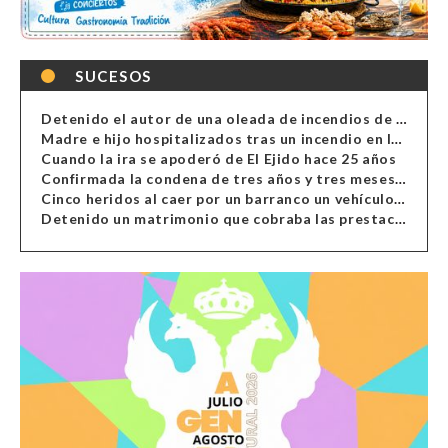
SUCESOS
Detenido el autor de una oleada de incendios de contenedores en Almería
Madre e hijo hospitalizados tras un incendio en la cocina de una vivienda en Almería
Cuando la ira se apoderó de El Ejido hace 25 años
Confirmada la condena de tres años y tres meses al hombre de Antas acusado de xenofobia
Cinco heridos al caer por un barranco un vehículo en Alcolea
Detenido un matrimonio que cobraba las prestaciones de ilegales en Almería, Granada, Málaga, Huelva y Murcia