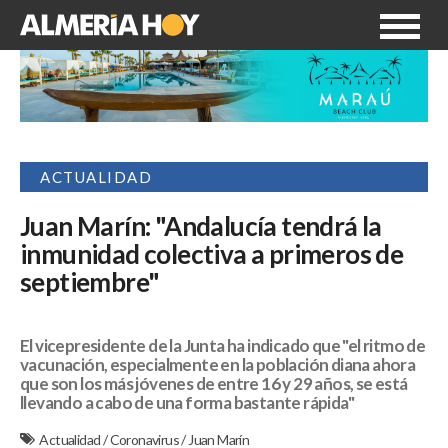
ACTUALIDAD
Juan Marín: "Andalucía tendrá la
inmunidad colectiva a primeros de
septiembre"
El vicepresidente de la Junta ha indicado que "el ritmo de
vacunación, especialmente en la población diana ahora
que son los más jóvenes de entre 16 y 29 años, se está
llevando a cabo de una forma bastante rápida"
Actualidad
/
Coronavirus
/
Juan Marín