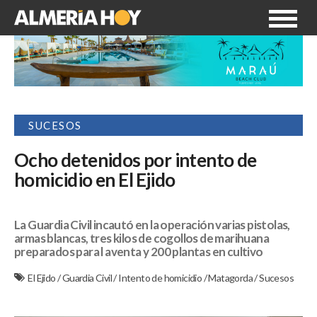
SUCESOS
Ocho detenidos por intento de
homicidio en El Ejido
La Guardia Civil incautó en la operación varias pistolas,
armas blancas, tres kilos de cogollos de marihuana
preparados para l aventa y 200 plantas en cultivo
El Ejido
/
Guardia Civil
/
Intento de homicidio
/
Matagorda
/
Sucesos