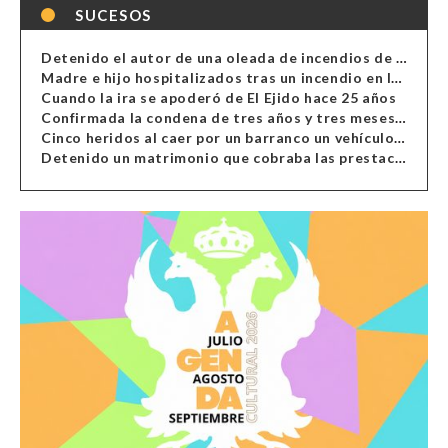
SUCESOS
Detenido el autor de una oleada de incendios de contenedores en Almería
Madre e hijo hospitalizados tras un incendio en la cocina de una vivienda en Almería
Cuando la ira se apoderó de El Ejido hace 25 años
Confirmada la condena de tres años y tres meses al hombre de Antas acusado de xenofobia
Cinco heridos al caer por un barranco un vehículo en Alcolea
Detenido un matrimonio que cobraba las prestaciones de ilegales en Almería, Granada, Málaga, Huelva y Murcia