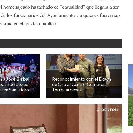
 el homenajeado ha tachado de “casualidad” que llegara a ser
o de los funcionarios del Ayuntamiento y a quienes fueron sus
rsona en el servicio público.
 a José Bisbal
Reconocimiento con el Down
bate de boxeo
de Oro al Centro Comercial
l en San Isidro
Torrecárdenas