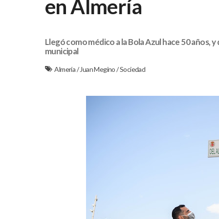
en Almería
Llegó como médico a la Bola Azul hace 50 años, y d
municipal
Almería
/
Juan Megino
/
Sociedad