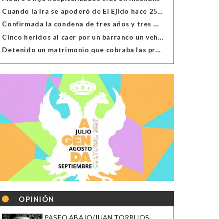
Cuando la ira se apoderó de El Ejido hace 25 años
Confirmada la condena de tres años y tres meses al hombre de Antas acusado de xenofobia
Cinco heridos al caer por un barranco un vehículo en Alcolea
Detenido un matrimonio que cobraba las prestaciones de ilegales en Almería, Granada, Málaga, Huelva y Murcia
OPINIÓN
PASEO ABAJO/JUAN TORRIJOS