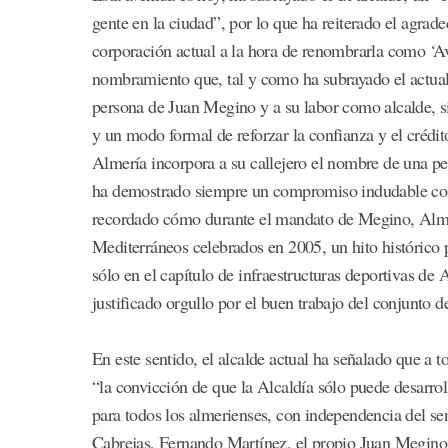
gente en la ciudad”, por lo que ha reiterado el agrad
corporación actual a la hora de renombrarla como ‘A
nombramiento que, tal y como ha subrayado el actual
persona de Juan Megino y a su labor como alcalde, s
y un modo formal de reforzar la confianza y el crédito
Almería incorpora a su callejero el nombre de una per
ha demostrado siempre un compromiso indudable co
recordado cómo durante el mandato de Megino, Almer
Mediterráneos celebrados en 2005, un hito histórico 
sólo en el capítulo de infraestructuras deportivas de 
justificado orgullo por el buen trabajo del conjunto d
En este sentido, el alcalde actual ha señalado que a 
“la convicción de que la Alcaldía sólo puede desarro
para todos los almerienses, con independencia del s
Cabrejas, Fernando Martínez, el propio Juan Megino