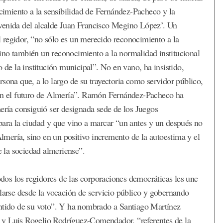
ecimiento a la sensibilidad de Fernández-Pacheco y la
venida del alcalde Juan Francisco Megino López’. Un
 regidor, “no sólo es un merecido reconocimiento a la
ino también un reconocimiento a la normalidad institucional
 de la institución municipal”. No en vano, ha insistido,
sona que, a lo largo de su trayectoria como servidor público,
n el futuro de Almería”. Ramón Fernández-Pacheco ha
ía consiguió ser designada sede de los Juegos
para la ciudad y que vino a marcar “un antes y un después no
Almería, sino en un positivo incremento de la autoestima y el
e la sociedad almeriense”.
todos los regidores de las corporaciones democráticas les une
llarse desde la vocación de servicio público y gobernando
entido de su voto”. Y ha nombrado a Santiago Martínez
 y Luis Rogelio Rodríguez-Comendador, “referentes de la