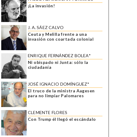
¡La invasión!
J. A. SÁEZ CALVO
Ceuta y Melilla frente a una
invasión con coartada colonial
ENRIQUE FERNÁNDEZ BOLEA*
Ni obispado ni Junta: sólo la
ciudadanía
JOSÉ IGNACIO DOMÍNGUEZ*
El truco de la ministra Aagesen
para no limpiar Palomares
CLEMENTE FLORES
Con Trump él llegó el escándalo