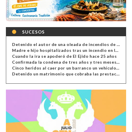
SUCESOS
Detenido el autor de una oleada de incendios de contenedores en Almería
Madre e hijo hospitalizados tras un incendio en la cocina de una vivienda en Almería
Cuando la ira se apoderó de El Ejido hace 25 años
Confirmada la condena de tres años y tres meses al hombre de Antas acusado de xenofobia
Cinco heridos al caer por un barranco un vehículo en Alcolea
Detenido un matrimonio que cobraba las prestaciones de ilegales en Almería, Granada, Málaga, Huelva y Murcia