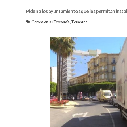
Piden a los ayuntamientos que les permitan instal
Coronavirus
/
Economía
/
Feriantes