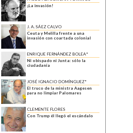
¡La invasión!
J. A. SÁEZ CALVO
Ceuta y Melilla frente a una
invasión con coartada colonial
ENRIQUE FERNÁNDEZ BOLEA*
Ni obispado ni Junta: sólo la
ciudadanía
JOSÉ IGNACIO DOMÍNGUEZ*
El truco de la ministra Aagesen
para no limpiar Palomares
CLEMENTE FLORES
Con Trump él llegó el escándalo