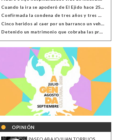
Cuando la ira se apoderó de El Ejido hace 25 años
Confirmada la condena de tres años y tres meses al hombre de Antas acusado de xenofobia
Cinco heridos al caer por un barranco un vehículo en Alcolea
Detenido un matrimonio que cobraba las prestaciones de ilegales en Almería, Granada, Málaga, Huelva y Murcia
OPINIÓN
PASEO ABAJO/JUAN TORRIJOS