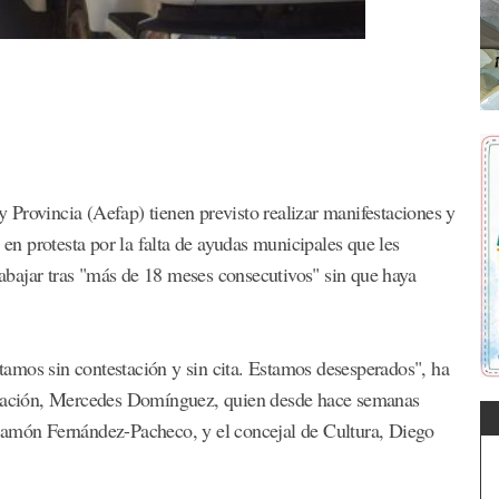
Provincia (Aefap) tienen previsto realizar manifestaciones y
 en protesta por la falta de ayudas municipales que les
trabajar tras "más de 18 meses consecutivos" sin que haya
amos sin contestación y sin cita. Estamos desesperados", ha
ociación, Mercedes Domínguez, quien desde hace semanas
Ramón Fernández-Pacheco, y el concejal de Cultura, Diego