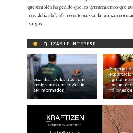
que también ha pedido que los ayuntamientos que atie
muy delicada", afirmó entonces en la primera concen
Burgos.
QUIZÁS LE INTERESE
Almería lide
exportacio
Guardias civiles trasladan
agroaliment
inmigrantes con covid sin
con un réco
ser informados
millones de