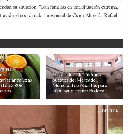
ndan su situación. "Son familias en una situación extrema,
tración el coordinador provincial de Cs en Almería, Rafael
ra las
nes
Sorbas licita los últimos
arias andaluzas
puestos del Mercado
rd de 2.808
Municipal de Abastos para
 euros
impulsar el comercio local