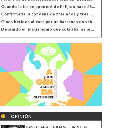
Cuando la ira se apoderó de El Ejido hace 25 años
Confirmada la condena de tres años y tres meses al hombre de Antas acusado de xenofobia
Cinco heridos al caer por un barranco un vehículo en Alcolea
Detenido un matrimonio que cobraba las prestaciones de ilegales en Almería, Granada, Málaga, Huelva y Murcia
OPINIÓN
PASEO ABAJO/JUAN TORRIJOS