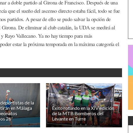
minar a doble partido al Girona de Francisco. Después de una
cía que el sueño del ascenso directo estaba fácil, todo se fue
mos partidos. A pesar de ello se pudo salvar la opción de
el Girona. De eliminar al club catalán, la UDA se medirá al
s y Rayo Vallecano. Ya no hay tiempo para más
 poder estar la próxima temporada en la máxima categoría el
deportistas de la
irán en Málaga
Éxito rotundo en la XIV edición
peonatos
de la MTB Bomberos del
ios 26'
Levante en Turre