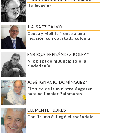
¡La invasión!
J. A. SÁEZ CALVO
Ceuta y Melilla frente a una
invasión con coartada colonial
ENRIQUE FERNÁNDEZ BOLEA*
Ni obispado ni Junta: sólo la
ciudadanía
JOSÉ IGNACIO DOMÍNGUEZ*
El truco de la ministra Aagesen
para no limpiar Palomares
CLEMENTE FLORES
Con Trump él llegó el escándalo