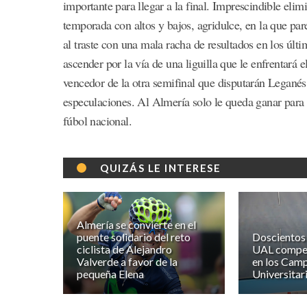
importante para llegar a la final. Imprescindible eli
temporada con altos y bajos, agridulce, en la que pare
al traste con una mala racha de resultados en los últi
ascender por la vía de una liguilla que le enfrentará 
vencedor de la otra semifinal que disputarán Legané
especulaciones. Al Almería solo le queda ganar para
fúbol nacional.
QUIZÁS LE INTERESE
Almería se convierte en el
puente solidario del reto
Doscientos 
ciclista de Alejandro
UAL compet
Valverde a favor de la
en los Cam
pequeña Elena
Universitar