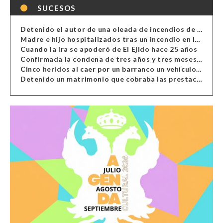
SUCESOS
Detenido el autor de una oleada de incendios de contenedores en Almería
Madre e hijo hospitalizados tras un incendio en la cocina de una vivienda en Almería
Cuando la ira se apoderó de El Ejido hace 25 años
Confirmada la condena de tres años y tres meses al hombre de Antas acusado de xenofobia
Cinco heridos al caer por un barranco un vehículo en Alcolea
Detenido un matrimonio que cobraba las prestaciones de ilegales en Almería, Granada, Málaga, Huelva y Murcia