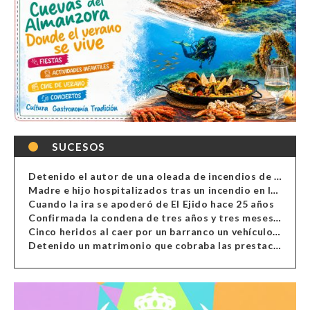
SUCESOS
Detenido el autor de una oleada de incendios de contenedores en Almería
Madre e hijo hospitalizados tras un incendio en la cocina de una vivienda en Almería
Cuando la ira se apoderó de El Ejido hace 25 años
Confirmada la condena de tres años y tres meses al hombre de Antas acusado de xenofobia
Cinco heridos al caer por un barranco un vehículo en Alcolea
Detenido un matrimonio que cobraba las prestaciones de ilegales en Almería, Granada, Málaga, Huelva y Murcia