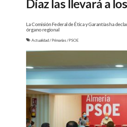
Díaz las llevará a lo
La Comisión Federal de Ética y Garantías ha declar
órgano regional
Actualidad
/
Primarias
/
PSOE