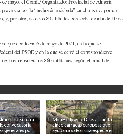
14 de mayo, el Comité Organizador Provincial de Almería
a provincia por la “inclusión indebida” en el mismo, por un
o, y, por otro, de otros 89 afiliados con fecha de alta de 10 de
r de que con fecha 6 de mayo de 2021, en la que se
ederal del PSOE y en la que se cerró el correspondiente
ería el censo era de 860 militantes según el portal de
lmería se suma a
MiniHollywood Oasys suelta
 de convocatoria
cinco carracas europeas que
es generales por
ayudan a salvar una especie en