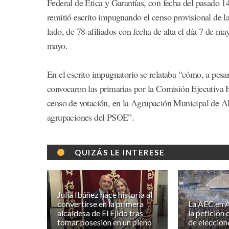
Federal de Ética y Garantías, con fecha del pasado 
remitió escrito impugnando el censo provisional de l
lado, de 78 afiliados con fecha de alta el día 7 de may
mayo.
En el escrito impugnatorio se relataba “cómo, a pesa
convocaron las primarias por la Comisión Ejecutiva F
censo de votación, en la Agrupación Municipal de Alm
agrupaciones del PSOE”.
QUIZÁS LE INTERESE
Julia Ibáñez hace historia al
convertirse en la primera
La AEC en A
alcaldesa de El Ejido tras
la petición
tomar posesión en un pleno
de eleccion