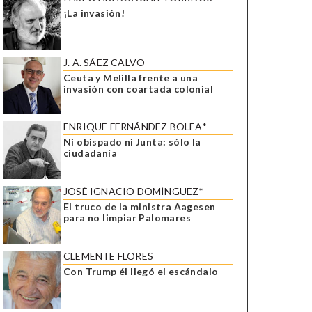
¡La invasión!
J. A. SÁEZ CALVO
Ceuta y Melilla frente a una
invasión con coartada colonial
ENRIQUE FERNÁNDEZ BOLEA*
Ni obispado ni Junta: sólo la
ciudadanía
JOSÉ IGNACIO DOMÍNGUEZ*
El truco de la ministra Aagesen
para no limpiar Palomares
CLEMENTE FLORES
Con Trump él llegó el escándalo