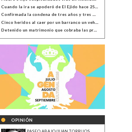
Cuando la ira se apoderó de El Ejido hace 25 años
Confirmada la condena de tres años y tres meses al hombre de Antas acusado de xenofobia
Cinco heridos al caer por un barranco un vehículo en Alcolea
Detenido un matrimonio que cobraba las prestaciones de ilegales en Almería, Granada, Málaga, Huelva y Murcia
OPINIÓN
PASEO ABAJO/JUAN TORRIJOS