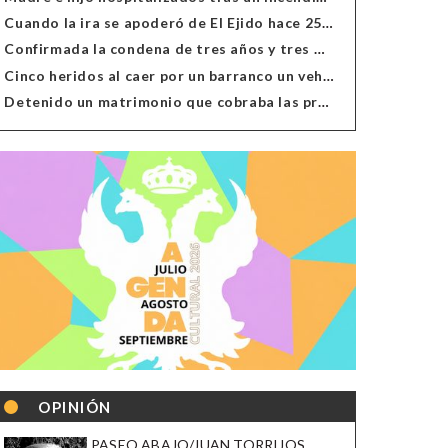
Cuando la ira se apoderó de El Ejido hace 25 años
Confirmada la condena de tres años y tres meses al hombre de Antas acusado de xenofobia
Cinco heridos al caer por un barranco un vehículo en Alcolea
Detenido un matrimonio que cobraba las prestaciones de ilegales en Almería, Granada, Málaga, Huelva y Murcia
OPINIÓN
PASEO ABAJO/JUAN TORRIJOS