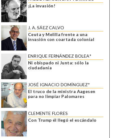
¡La invasión!
J. A. SÁEZ CALVO
Ceuta y Melilla frente a una
invasión con coartada colonial
ENRIQUE FERNÁNDEZ BOLEA*
Ni obispado ni Junta: sólo la
ciudadanía
JOSÉ IGNACIO DOMÍNGUEZ*
El truco de la ministra Aagesen
para no limpiar Palomares
CLEMENTE FLORES
Con Trump él llegó el escándalo