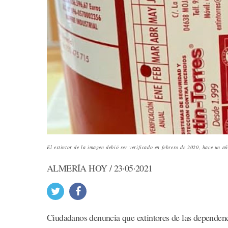
El extintor de la imagen debió ser verificado en febrero de 2020, hace un añ
ALMERÍA HOY / 23·05·2021
Ciudadanos denuncia que extintores de las dependenci