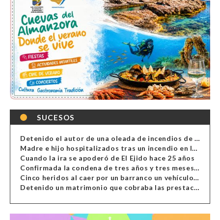
SUCESOS
Detenido el autor de una oleada de incendios de contenedores en Almería
Madre e hijo hospitalizados tras un incendio en la cocina de una vivienda en Almería
Cuando la ira se apoderó de El Ejido hace 25 años
Confirmada la condena de tres años y tres meses al hombre de Antas acusado de xenofobia
Cinco heridos al caer por un barranco un vehículo en Alcolea
Detenido un matrimonio que cobraba las prestaciones de ilegales en Almería, Granada, Málaga, Huelva y Murcia