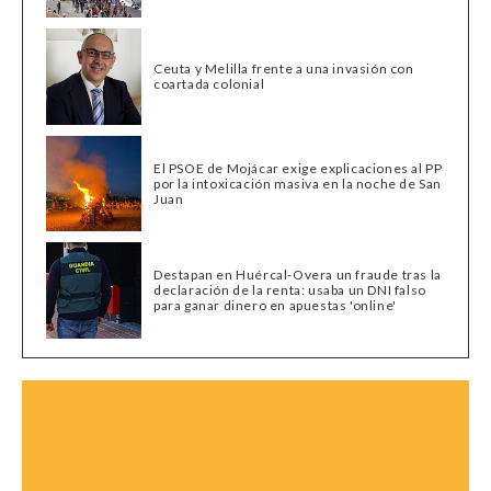
Ceuta y Melilla frente a una invasión con
coartada colonial
El PSOE de Mojácar exige explicaciones al PP
por la intoxicación masiva en la noche de San
Juan
Destapan en Huércal-Overa un fraude tras la
declaración de la renta: usaba un DNI falso
para ganar dinero en apuestas 'online'