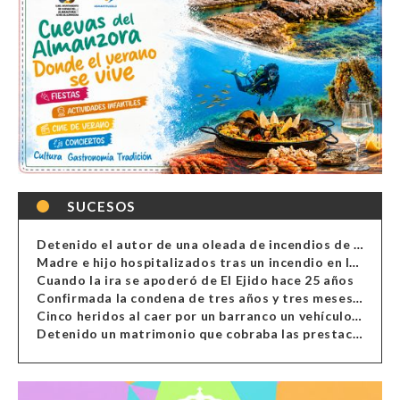
SUCESOS
Detenido el autor de una oleada de incendios de contenedores en Almería
Madre e hijo hospitalizados tras un incendio en la cocina de una vivienda en Almería
Cuando la ira se apoderó de El Ejido hace 25 años
Confirmada la condena de tres años y tres meses al hombre de Antas acusado de xenofobia
Cinco heridos al caer por un barranco un vehículo en Alcolea
Detenido un matrimonio que cobraba las prestaciones de ilegales en Almería, Granada, Málaga, Huelva y Murcia