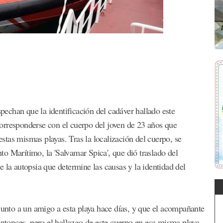
spechan que la identificación del cadáver hallado este
orresponderse con el cuerpo del joven de 23 años que
tas mismas playas. Tras la localización del cuerpo, se
o Marítimo, la 'Salvamar Spica', que dió traslado del
 la autopsia que determine las causas y la identidad del
 junto a un amigo a esta playa hace días, y que el acompañante
entonces, pero el hallazgo de este cuerpo en esa misma playa