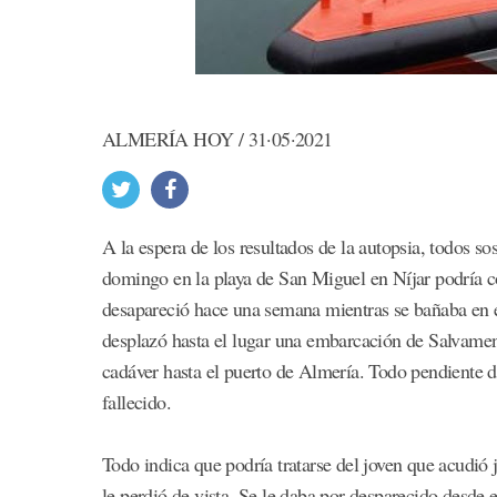
ALMERÍA HOY / 31·05·2021
A la espera de los resultados de la autopsia, todos so
domingo en la playa de San Miguel en Níjar podría c
desapareció hace una semana mientras se bañaba en es
desplazó hasta el lugar una embarcación de Salvament
cadáver hasta el puerto de Almería. Todo pendiente de
fallecido.
Todo indica que podría tratarse del joven que acudió
le perdió de vista. Se le daba por desparecido desde 