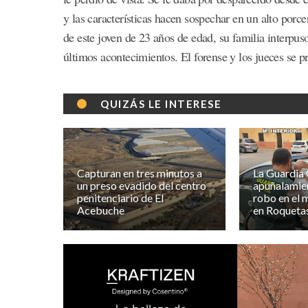
y las características hacen sospechar en un alto porce
de este joven de 23 años de edad, su familia interpus
últimos acontecimientos. El forense y los jueces se 
QUIZÁS LE INTERESE
Capturan en tres minutos a
La Guardia C
un preso evadido del centro
apuñalamien
penitenciario de El
robo en el 
Acebuche
en Roqueta