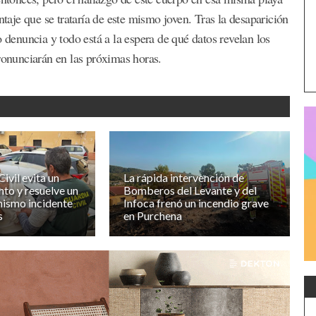
ntaje que se trataría de este mismo joven. Tras la desaparición
o denuncia y todo está a la espera de qué datos revelan los
pronunciarán en las próximas horas.
ivil evita un
La rápida intervención de
to y resuelve un
Bomberos del Levante y del
mismo incidente
Infoca frenó un incendio grave
s
en Purchena