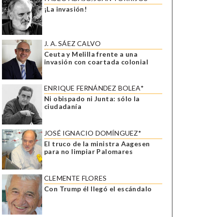
¡La invasión!
J. A. SÁEZ CALVO
Ceuta y Melilla frente a una
invasión con coartada colonial
ENRIQUE FERNÁNDEZ BOLEA*
Ni obispado ni Junta: sólo la
ciudadanía
JOSÉ IGNACIO DOMÍNGUEZ*
El truco de la ministra Aagesen
para no limpiar Palomares
CLEMENTE FLORES
Con Trump él llegó el escándalo