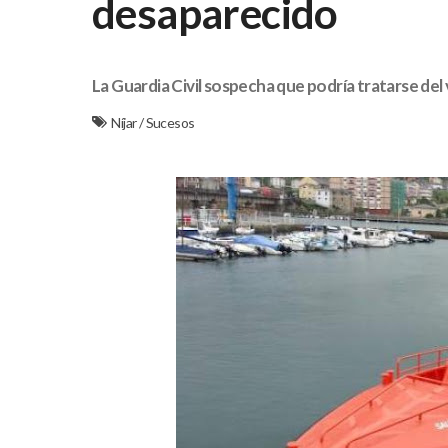
desaparecido
La Guardia Civil sospecha que podría tratarse del 
Níjar
/
Sucesos