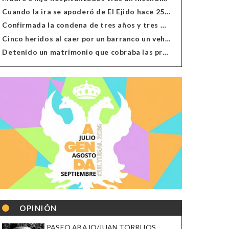
Cuando la ira se apoderó de El Ejido hace 25 años
Confirmada la condena de tres años y tres meses al hombre de Antas acusado de xenofobia
Cinco heridos al caer por un barranco un vehículo en Alcolea
Detenido un matrimonio que cobraba las prestaciones de ilegales en Almería, Granada, Málaga, Huelva y Murcia
OPINIÓN
PASEO ABAJO/JUAN TORRIJOS