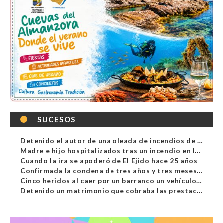
SUCESOS
Detenido el autor de una oleada de incendios de contenedores en Almería
Madre e hijo hospitalizados tras un incendio en la cocina de una vivienda en Almería
Cuando la ira se apoderó de El Ejido hace 25 años
Confirmada la condena de tres años y tres meses al hombre de Antas acusado de xenofobia
Cinco heridos al caer por un barranco un vehículo en Alcolea
Detenido un matrimonio que cobraba las prestaciones de ilegales en Almería, Granada, Málaga, Huelva y Murcia