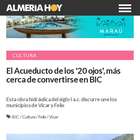
CULTURA
El Acueducto de los '20 ojos', más
cerca de convertirse en BIC
Esta obra hidráulica del siglo I a.c. discurre une los
municipios de Vícar y Felix
BIC
/
Cultura
/
Felix
/
Vícar