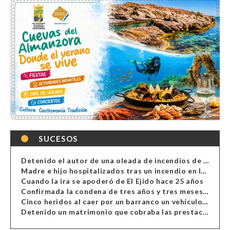
SUCESOS
Detenido el autor de una oleada de incendios de contenedores en Almería
Madre e hijo hospitalizados tras un incendio en la cocina de una vivienda en Almería
Cuando la ira se apoderó de El Ejido hace 25 años
Confirmada la condena de tres años y tres meses al hombre de Antas acusado de xenofobia
Cinco heridos al caer por un barranco un vehículo en Alcolea
Detenido un matrimonio que cobraba las prestaciones de ilegales en Almería, Granada, Málaga, Huelva y Murcia