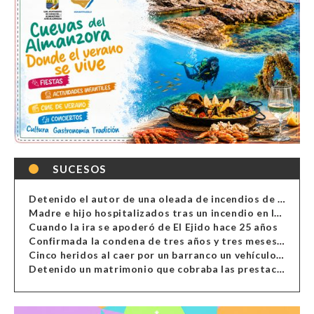
SUCESOS
Detenido el autor de una oleada de incendios de contenedores en Almería
Madre e hijo hospitalizados tras un incendio en la cocina de una vivienda en Almería
Cuando la ira se apoderó de El Ejido hace 25 años
Confirmada la condena de tres años y tres meses al hombre de Antas acusado de xenofobia
Cinco heridos al caer por un barranco un vehículo en Alcolea
Detenido un matrimonio que cobraba las prestaciones de ilegales en Almería, Granada, Málaga, Huelva y Murcia