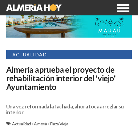
ACTUALIDAD
Almería aprueba el proyecto de
rehabilitación interior del 'viejo'
Ayuntamiento
Una vez reformada la fachada, ahora toca arreglar su
interior
Actualidad
/
Almería
/
Plaza Vieja