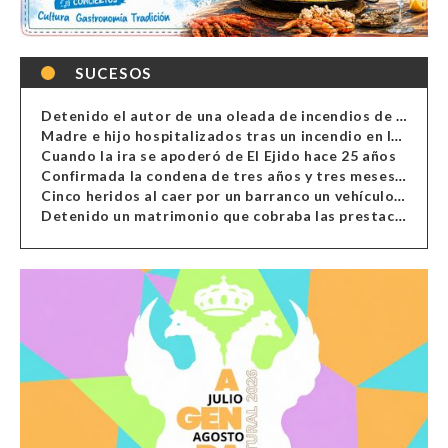
SUCESOS
Detenido el autor de una oleada de incendios de contenedores en Almería
Madre e hijo hospitalizados tras un incendio en la cocina de una vivienda en Almería
Cuando la ira se apoderó de El Ejido hace 25 años
Confirmada la condena de tres años y tres meses al hombre de Antas acusado de xenofobia
Cinco heridos al caer por un barranco un vehículo en Alcolea
Detenido un matrimonio que cobraba las prestaciones de ilegales en Almería, Granada, Málaga, Huelva y Murcia