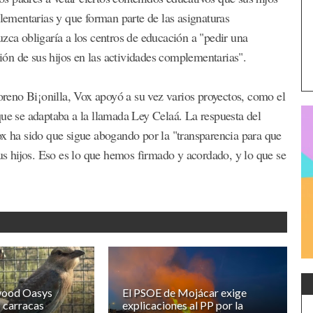
plementarias y que forman parte de las asignaturas
zca obligaría a los centros de educación a "pedir una
ción de sus hijos en las actividades complementarias".
eno Bi¡onilla, Vox apoyó a su vez varios proyectos, como el
que se adaptaba a la llamada Ley Celaá. La respuesta del
ox ha sido que sigue abogando por la "transparencia para que
sus hijos. Eso es lo que hemos firmado y acordado, y lo que se
wood Oasys
El PSOE de Mojácar exige
o carracas
explicaciones al PP por la