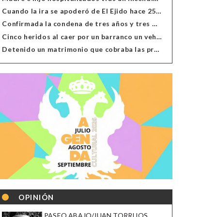
Cuando la ira se apoderó de El Ejido hace 25 años
Confirmada la condena de tres años y tres meses al hombre de Antas acusado de xenofobia
Cinco heridos al caer por un barranco un vehículo en Alcolea
Detenido un matrimonio que cobraba las prestaciones de ilegales en Almería, Granada, Málaga, Huelva y Murcia
OPINIÓN
PASEO ABAJO/JUAN TORRIJOS