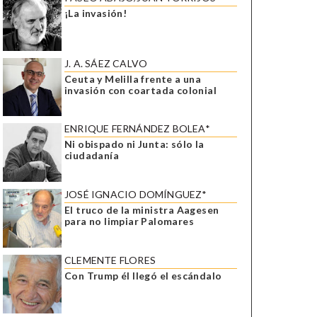
¡La invasión!
J. A. SÁEZ CALVO
Ceuta y Melilla frente a una
invasión con coartada colonial
ENRIQUE FERNÁNDEZ BOLEA*
Ni obispado ni Junta: sólo la
ciudadanía
JOSÉ IGNACIO DOMÍNGUEZ*
El truco de la ministra Aagesen
para no limpiar Palomares
CLEMENTE FLORES
Con Trump él llegó el escándalo