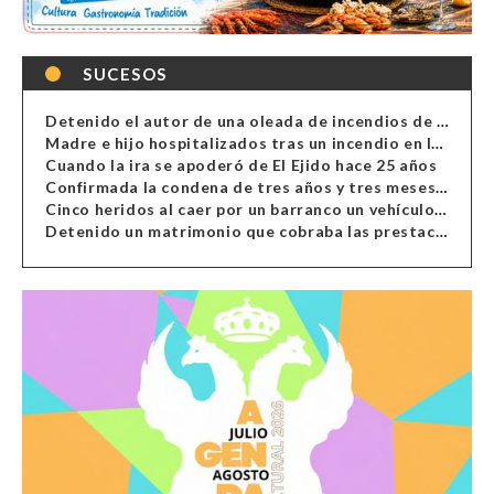
SUCESOS
Detenido el autor de una oleada de incendios de contenedores en Almería
Madre e hijo hospitalizados tras un incendio en la cocina de una vivienda en Almería
Cuando la ira se apoderó de El Ejido hace 25 años
Confirmada la condena de tres años y tres meses al hombre de Antas acusado de xenofobia
Cinco heridos al caer por un barranco un vehículo en Alcolea
Detenido un matrimonio que cobraba las prestaciones de ilegales en Almería, Granada, Málaga, Huelva y Murcia