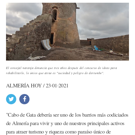
El concejal naranja denuncia que tres años después del concurso de ideas para
rehabilitarlo, lo único que atrae es "suciedad y peligro de derrumbe".
ALMERÍA HOY / 23·01·2021
"Cabo de Gata debería ser uno de los barrios más codiciados
de Almería para vivir y uno de nuestros principales activos
para atraer turismo y riqueza como paraíso único de