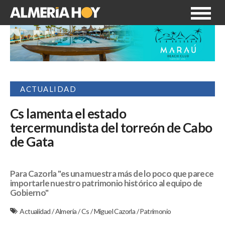
ACTUALIDAD
Cs lamenta el estado
tercermundista del torreón de Cabo
de Gata
Para Cazorla "es una muestra más de lo poco que parece
importarle nuestro patrimonio histórico al equipo de
Gobierno"
Actualidad
/
Almería
/
Cs
/
Miguel Cazorla
/
Patrimonio