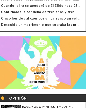
Cuando la ira se apoderó de El Ejido hace 25 años
Confirmada la condena de tres años y tres meses al hombre de Antas acusado de xenofobia
Cinco heridos al caer por un barranco un vehículo en Alcolea
Detenido un matrimonio que cobraba las prestaciones de ilegales en Almería, Granada, Málaga, Huelva y Murcia
OPINIÓN
PASEO ABAJO/JUAN TORRIJOS