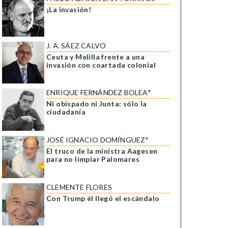
¡La invasión!
J. A. SÁEZ CALVO
Ceuta y Melilla frente a una
invasión con coartada colonial
ENRIQUE FERNÁNDEZ BOLEA*
Ni obispado ni Junta: sólo la
ciudadanía
JOSÉ IGNACIO DOMÍNGUEZ*
El truco de la ministra Aagesen
para no limpiar Palomares
CLEMENTE FLORES
Con Trump él llegó el escándalo