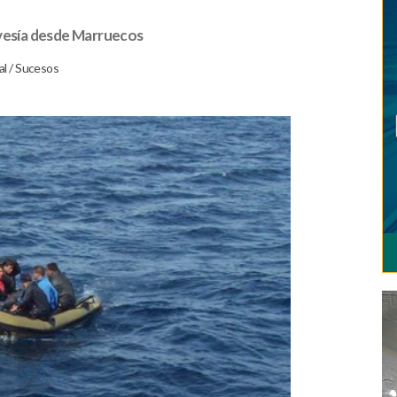
avesía desde Marruecos
al
/
Sucesos