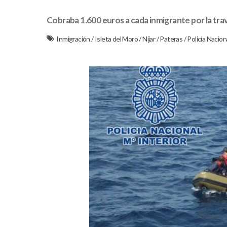
Cobraba 1.600 euros a cada inmigrante por la tr
Inmigración
/
Isleta del Moro
/
Níjar
/
Pateras
/
Policía Nacion