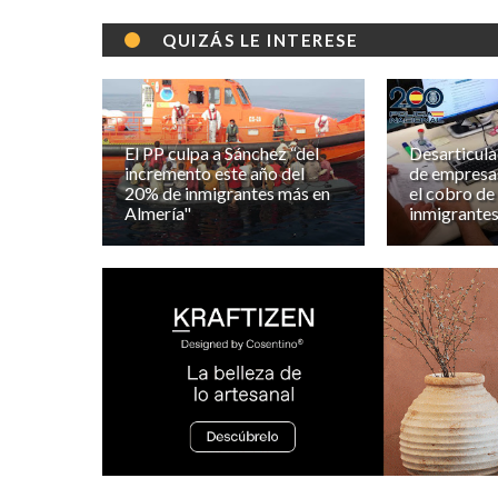
QUIZÁS LE INTERESE
El PP culpa a Sánchez “del
Desarticul
incremento este año del
de empresas
20% de inmigrantes más en
el cobro de
Almería"
inmigrantes