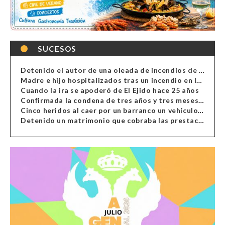
SUCESOS
Detenido el autor de una oleada de incendios de contenedores en Almería
Madre e hijo hospitalizados tras un incendio en la cocina de una vivienda en Almería
Cuando la ira se apoderó de El Ejido hace 25 años
Confirmada la condena de tres años y tres meses al hombre de Antas acusado de xenofobia
Cinco heridos al caer por un barranco un vehículo en Alcolea
Detenido un matrimonio que cobraba las prestaciones de ilegales en Almería, Granada, Málaga, Huelva y Murcia