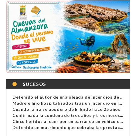
SUCESOS
Detenido el autor de una oleada de incendios de contenedores en Almería
Madre e hijo hospitalizados tras un incendio en la cocina de una vivienda en Almería
Cuando la ira se apoderó de El Ejido hace 25 años
Confirmada la condena de tres años y tres meses al hombre de Antas acusado de xenofobia
Cinco heridos al caer por un barranco un vehículo en Alcolea
Detenido un matrimonio que cobraba las prestaciones de ilegales en Almería, Granada, Málaga, Huelva y Murcia