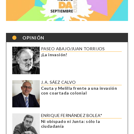
OPINIÓN
PASEO ABAJO/JUAN TORRIJOS
¡La invasión!
J. A. SÁEZ CALVO
Ceuta y Melilla frente a una invasión
con coartada colonial
ENRIQUE FERNÁNDEZ BOLEA*
Ni obispado ni Junta: sólo la
ciudadanía