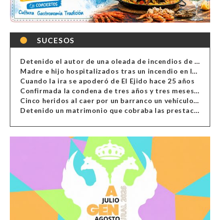
SUCESOS
Detenido el autor de una oleada de incendios de contenedores en Almería
Madre e hijo hospitalizados tras un incendio en la cocina de una vivienda en Almería
Cuando la ira se apoderó de El Ejido hace 25 años
Confirmada la condena de tres años y tres meses al hombre de Antas acusado de xenofobia
Cinco heridos al caer por un barranco un vehículo en Alcolea
Detenido un matrimonio que cobraba las prestaciones de ilegales en Almería, Granada, Málaga, Huelva y Murcia