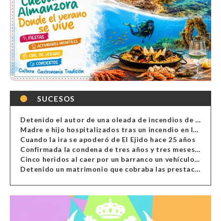
SUCESOS
Detenido el autor de una oleada de incendios de contenedores en Almería
Madre e hijo hospitalizados tras un incendio en la cocina de una vivienda en Almería
Cuando la ira se apoderó de El Ejido hace 25 años
Confirmada la condena de tres años y tres meses al hombre de Antas acusado de xenofobia
Cinco heridos al caer por un barranco un vehículo en Alcolea
Detenido un matrimonio que cobraba las prestaciones de ilegales en Almería, Granada, Málaga, Huelva y Murcia