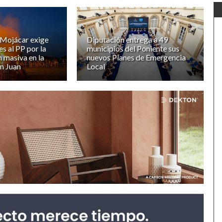
 Mojácar exige
Diputación entrega a 49
s al PP por la
municipios del Poniente sus
n masiva en la
nuevos Planes de Emergencia
n Juan
Local