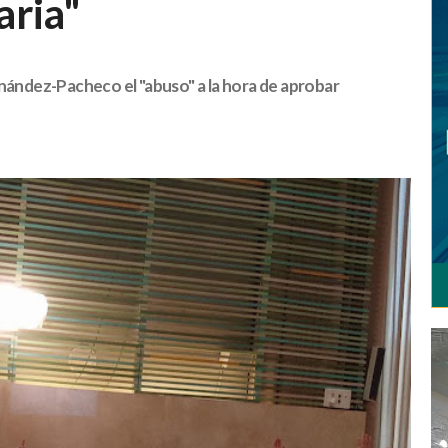
aria"
rnández-Pacheco el "abuso" a la hora de aprobar