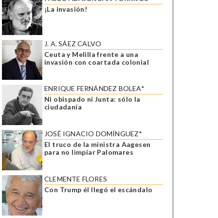
¡La invasión!
J. A. SÁEZ CALVO
Ceuta y Melilla frente a una
invasión con coartada colonial
ENRIQUE FERNÁNDEZ BOLEA*
Ni obispado ni Junta: sólo la
ciudadanía
JOSÉ IGNACIO DOMÍNGUEZ*
El truco de la ministra Aagesen
para no limpiar Palomares
CLEMENTE FLORES
Con Trump él llegó el escándalo