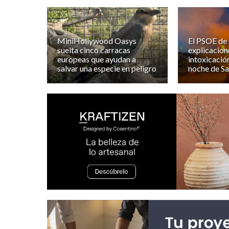
MiniHollywood Oasys
El PSOE de
suelta cinco carracas
explicacione
europeas que ayudan a
intoxicació
salvar una especie en peligro
noche de Sa