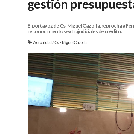
gestión presupuest
El portavoz de Cs, Miguel Cazorla, reprocha a Fe
reconocimientos extrajudiciales de crédito.
Actualidad
/
Cs
/
Miguel Cazorla