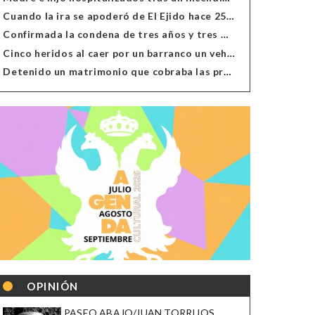
Cuando la ira se apoderó de El Ejido hace 25 años
Confirmada la condena de tres años y tres meses al hombre de Antas acusado de xenofobia
Cinco heridos al caer por un barranco un vehículo en Alcolea
Detenido un matrimonio que cobraba las prestaciones de ilegales en Almería, Granada, Málaga, Huelva y Murcia
OPINIÓN
PASEO ABAJO/JUAN TORRIJOS