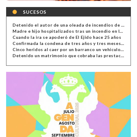
SUCESOS
Detenido el autor de una oleada de incendios de contenedores en Almería
Madre e hijo hospitalizados tras un incendio en la cocina de una vivienda en Almería
Cuando la ira se apoderó de El Ejido hace 25 años
Confirmada la condena de tres años y tres meses al hombre de Antas acusado de xenofobia
Cinco heridos al caer por un barranco un vehículo en Alcolea
Detenido un matrimonio que cobraba las prestaciones de ilegales en Almería, Granada, Málaga, Huelva y Murcia