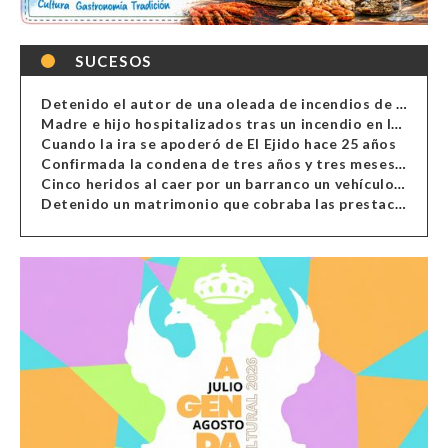
SUCESOS
Detenido el autor de una oleada de incendios de contenedores en Almería
Madre e hijo hospitalizados tras un incendio en la cocina de una vivienda en Almería
Cuando la ira se apoderó de El Ejido hace 25 años
Confirmada la condena de tres años y tres meses al hombre de Antas acusado de xenofobia
Cinco heridos al caer por un barranco un vehículo en Alcolea
Detenido un matrimonio que cobraba las prestaciones de ilegales en Almería, Granada, Málaga, Huelva y Murcia