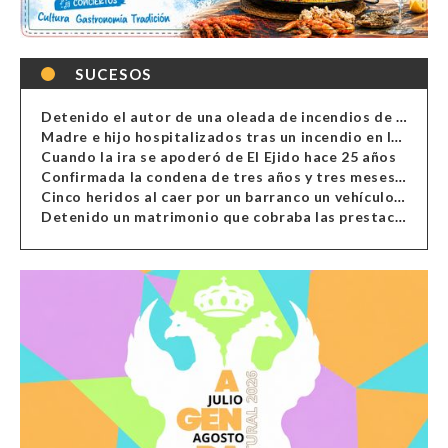
SUCESOS
Detenido el autor de una oleada de incendios de contenedores en Almería
Madre e hijo hospitalizados tras un incendio en la cocina de una vivienda en Almería
Cuando la ira se apoderó de El Ejido hace 25 años
Confirmada la condena de tres años y tres meses al hombre de Antas acusado de xenofobia
Cinco heridos al caer por un barranco un vehículo en Alcolea
Detenido un matrimonio que cobraba las prestaciones de ilegales en Almería, Granada, Málaga, Huelva y Murcia