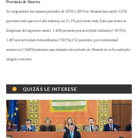
Provincia de Almería
Si comparamos los mismos periodos de 2018 y 2019 en Almería han salido 3.032
pacientes más que en el año anterior, un 21,1% por ciento más. Estos pacientes se
desglosan del siguiente modo: 1.428 pacientes por actividad ordinaria (+10,5%),
1.495 por actividad extraordinaria (+501%),152 pacientes
por continuidad
asistencia (+34,8%) mientras que durante este periodo en Almería no se ha realizado
ningún concierto.
QUIZÁS LE INTERESE