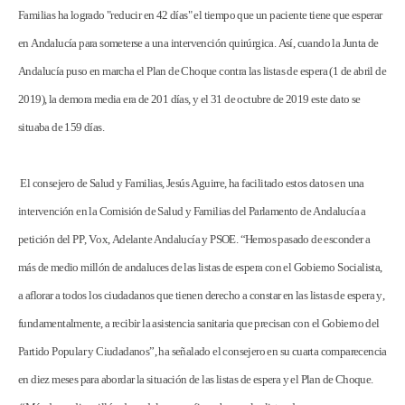
Familias ha logrado "reducir en 42 días" el tiempo que un paciente tiene que esperar
en Andalucía para someterse a una intervención quirúrgica. Así, cuando la Junta de
Andalucía puso en marcha el Plan de Choque contra las listas de espera (1 de abril de
2019), la demora media era de 201 días, y el 31 de octubre de 2019 este dato se
situaba de 159 días.
El consejero de Salud y Familias, Jesús Aguirre, ha facilitado estos datos en una
intervención en la Comisión de Salud y Familias del Parlamento de Andalucía a
petición del PP, Vox, Adelante Andalucía y PSOE. “Hemos pasado de esconder a
más de medio millón de andaluces de las listas de espera con el Gobierno Socialista,
a aflorar a todos los ciudadanos que tienen derecho a constar en las listas de espera y,
fundamentalmente, a recibir la asistencia sanitaria que precisan con el Gobierno del
Partido Popular y Ciudadanos”, ha señalado el consejero en su cuarta comparecencia
en diez meses para abordar la situación de las listas de espera y el Plan de Choque.