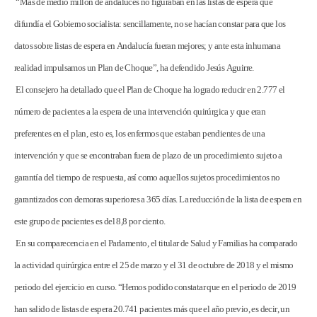
“Más de medio millón de andaluces no figuraban en las listas de espera que
difundía el Gobierno socialista: sencillamente, no se hacían constar para que los
datos sobre listas de espera en Andalucía fueran mejores; y ante esta inhumana
realidad impulsamos un Plan de Choque”, ha defendido Jesús Aguirre.
El consejero ha detallado que el Plan de Choque ha logrado reducir en 2.777 el
número de pacientes a la espera de una intervención quirúrgica y que eran
preferentes en el plan, esto es, los enfermos que estaban pendientes de una
intervención y que se encontraban fuera de plazo de un procedimiento sujeto a
garantía del tiempo de respuesta, así como aquellos sujetos procedimientos no
garantizados con demoras superiores a 365 días. La reducción de la lista de espera en
este grupo de pacientes es del 8,8 por ciento.
En su comparecencia en el Parlamento, el titular de Salud y Familias ha comparado
la actividad quirúrgica entre el 25 de marzo y el 31 de octubre de 2018 y el mismo
periodo del ejercicio en curso. “Hemos podido constatar que en el periodo de 2019
han salido de listas de espera 20.741 pacientes más que el año previo, es decir, un