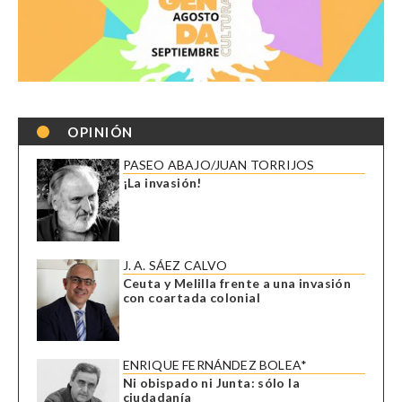
OPINIÓN
PASEO ABAJO/JUAN TORRIJOS
¡La invasión!
J. A. SÁEZ CALVO
Ceuta y Melilla frente a una invasión
con coartada colonial
ENRIQUE FERNÁNDEZ BOLEA*
Ni obispado ni Junta: sólo la
ciudadanía