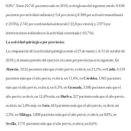
8,8%”. Estos 20.741 pacientes más en 2019, se desglosan del siguiente modo: 6.630
pacientes por actividad ordinaria (+3,4 por ciento), 8.399 por activad extraordinaria
(+255%), 2.741 por continuidad asistencial (+22,8 por ciento), y 2.975 por
intervenciones realizadas en la actividad concertada (+10,7%).
La actividad quirúrgica por provincias
La comparación de la actividad quirúrgica entre el 25 de marzo y el 31 de octubre de
2018 y el mismo periodo del ejercicio en curso por provincias es la siguiente. En
Almería
, 3.032 pacientes más que el año previo, es decir, un 21,1%; en
Cádiz
, 4.159
pacientes más que el año previo, es decir, un 11,6%; en
Córdoba
, 1.661 pacientes
más que el año previo, es decir, un 6,3%; en
Granada
, 3.580 pacientes más que el
año previo, es decir, un 12,4% más; en
Huelva
, 327 pacientes más que el año previo,
es decir, un 2,4% más; en
Jaén
, 443 pacientes más que el año previo, es decir, un
2,5%; en
Málaga
, 3.808 pacientes más que el año previo, es decir, un 8,8%; en
Sevilla
, 3.731 pacientes más que el año previo, es decir, un 6,6%.