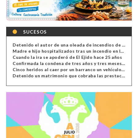
SUCESOS
Detenido el autor de una oleada de incendios de contenedores en Almería
Madre e hijo hospitalizados tras un incendio en la cocina de una vivienda en Almería
Cuando la ira se apoderó de El Ejido hace 25 años
Confirmada la condena de tres años y tres meses al hombre de Antas acusado de xenofobia
Cinco heridos al caer por un barranco un vehículo en Alcolea
Detenido un matrimonio que cobraba las prestaciones de ilegales en Almería, Granada, Málaga, Huelva y Murcia