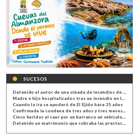
SUCESOS
Detenido el autor de una oleada de incendios de contenedores en Almería
Madre e hijo hospitalizados tras un incendio en la cocina de una vivienda en Almería
Cuando la ira se apoderó de El Ejido hace 25 años
Confirmada la condena de tres años y tres meses al hombre de Antas acusado de xenofobia
Cinco heridos al caer por un barranco un vehículo en Alcolea
Detenido un matrimonio que cobraba las prestaciones de ilegales en Almería, Granada, Málaga, Huelva y Murcia