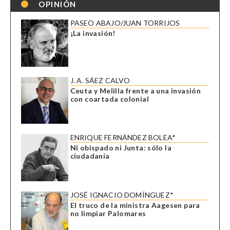
OPINIÓN
PASEO ABAJO/JUAN TORRIJOS
¡La invasión!
J. A. SÁEZ CALVO
Ceuta y Melilla frente a una invasión
con coartada colonial
ENRIQUE FERNÁNDEZ BOLEA*
Ni obispado ni Junta: sólo la
ciudadanía
JOSÉ IGNACIO DOMÍNGUEZ*
El truco de la ministra Aagesen para
no limpiar Palomares