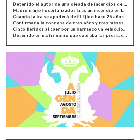
Detenido el autor de una oleada de incendios de contenedores en Almería
Madre e hijo hospitalizados tras un incendio en la cocina de una vivienda en Almería
Cuando la ira se apoderó de El Ejido hace 25 años
Confirmada la condena de tres años y tres meses al hombre de Antas acusado de xenofobia
Cinco heridos al caer por un barranco un vehículo en Alcolea
Detenido un matrimonio que cobraba las prestaciones de ilegales en Almería, Granada, Málaga, Huelva y Murcia