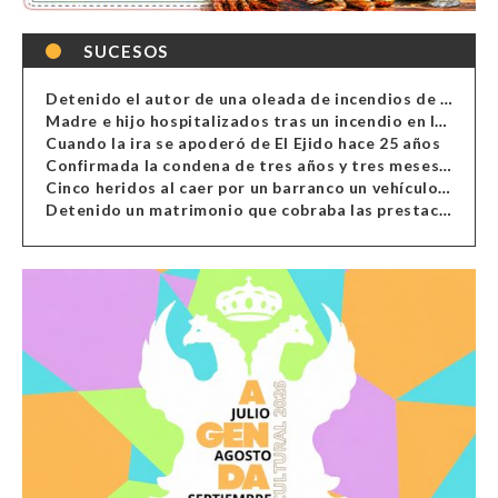
SUCESOS
Detenido el autor de una oleada de incendios de contenedores en Almería
Madre e hijo hospitalizados tras un incendio en la cocina de una vivienda en Almería
Cuando la ira se apoderó de El Ejido hace 25 años
Confirmada la condena de tres años y tres meses al hombre de Antas acusado de xenofobia
Cinco heridos al caer por un barranco un vehículo en Alcolea
Detenido un matrimonio que cobraba las prestaciones de ilegales en Almería, Granada, Málaga, Huelva y Murcia