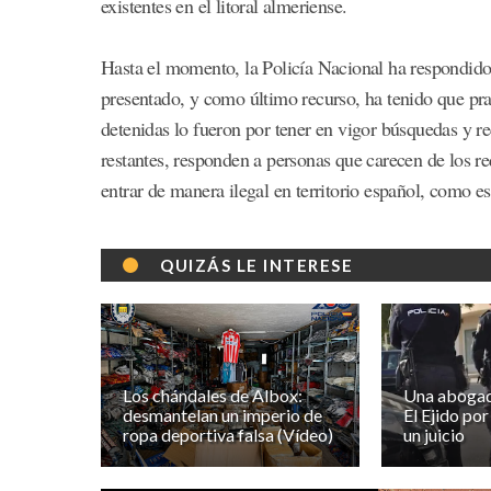
existentes en el litoral almeriense.
Hasta el momento, la Policía Nacional ha respondido 
presentado, y como último recurso, ha tenido que pra
detenidas lo fueron por tener en vigor búsquedas y re
restantes, responden a personas que carecen de los re
entrar de manera ilegal en territorio español, como es
QUIZÁS LE INTERESE
Los chándales de Albox:
Una abogad
desmantelan un imperio de
El Ejido por
ropa deportiva falsa (Vídeo)
un juicio