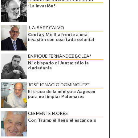
¡La invasión!
J. A. SÁEZ CALVO
Ceuta y Melilla frente a una
invasión con coartada colonial
ENRIQUE FERNÁNDEZ BOLEA*
Ni obispado ni Junta: sólo la
ciudadanía
JOSÉ IGNACIO DOMÍNGUEZ*
El truco de la ministra Aagesen
para no limpiar Palomares
CLEMENTE FLORES
Con Trump él llegó el escándalo