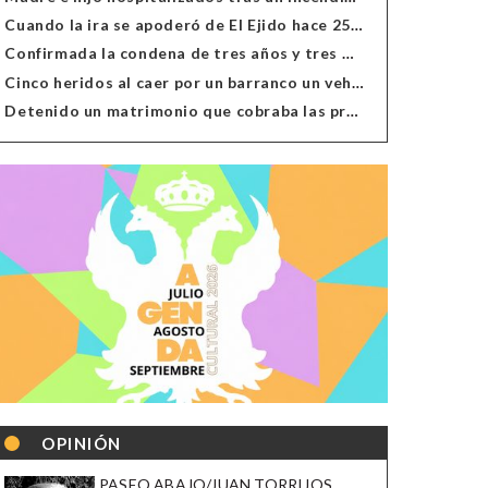
Cuando la ira se apoderó de El Ejido hace 25 años
Confirmada la condena de tres años y tres meses al hombre de Antas acusado de xenofobia
Cinco heridos al caer por un barranco un vehículo en Alcolea
Detenido un matrimonio que cobraba las prestaciones de ilegales en Almería, Granada, Málaga, Huelva y Murcia
OPINIÓN
PASEO ABAJO/JUAN TORRIJOS