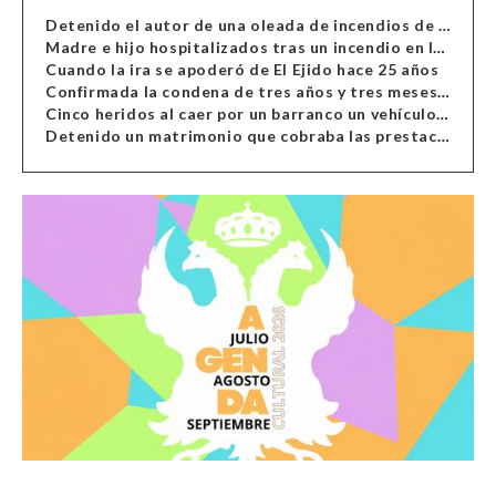
Detenido el autor de una oleada de incendios de contenedores en Almería
Madre e hijo hospitalizados tras un incendio en la cocina de una vivienda en Almería
Cuando la ira se apoderó de El Ejido hace 25 años
Confirmada la condena de tres años y tres meses al hombre de Antas acusado de xenofobia
Cinco heridos al caer por un barranco un vehículo en Alcolea
Detenido un matrimonio que cobraba las prestaciones de ilegales en Almería, Granada, Málaga, Huelva y Murcia