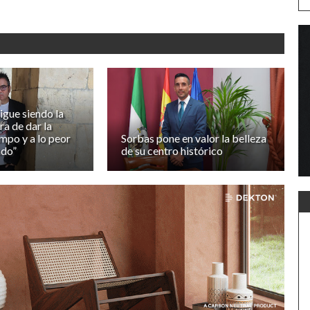
igue siendo la
a de dar la
empo y a lo peor
Sorbas pone en valor la belleza
ndo”
de su centro histórico