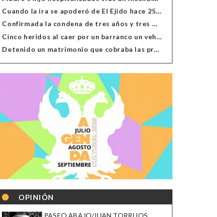
Cuando la ira se apoderó de El Ejido hace 25 años
Confirmada la condena de tres años y tres meses al hombre de Antas acusado de xenofobia
Cinco heridos al caer por un barranco un vehículo en Alcolea
Detenido un matrimonio que cobraba las prestaciones de ilegales en Almería, Granada, Málaga, Huelva y Murcia
OPINIÓN
PASEO ABAJO/JUAN TORRIJOS