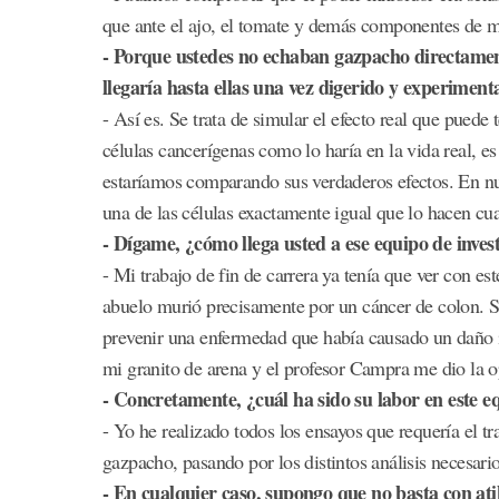
que ante el ajo, el tomate y demás componentes de m
- Porque ustedes no echaban gazpacho directamen
llegaría hasta ellas una vez digerido y experimenta
- Así es. Se trata de simular el efecto real que puede 
células cancerígenas como lo haría en la vida real, e
estaríamos comparando sus verdaderos efectos. En nue
una de las células exactamente igual que lo hacen cua
- Dígame, ¿cómo llega usted a ese equipo de inves
- Mi trabajo de fin de carrera ya tenía que ver con es
abuelo murió precisamente por un cáncer de colon. Se
prevenir una enfermedad que había causado un daño ir
mi granito de arena y el profesor Campra me dio la o
- Concretamente, ¿cuál ha sido su labor en este e
- Yo he realizado todos los ensayos que requería el tra
gazpacho, pasando por los distintos análisis necesario
- En cualquier caso, supongo que no basta con ati