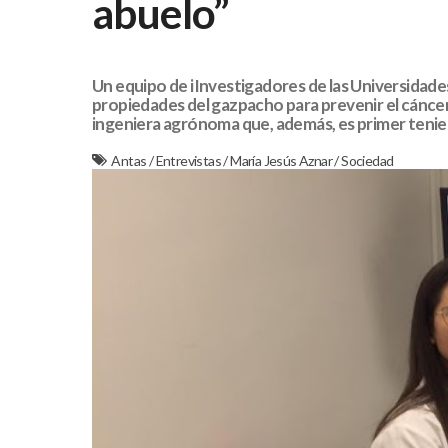
abuelo”
Un equipo de iInvestigadores de las Universidade
propiedades del gazpacho para prevenir el cáncer
ingeniera agrónoma que, además, es primer tenien
Antas
/
Entrevistas
/
María Jesús Aznar
/
Sociedad