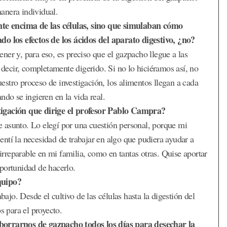
anera individual.
te encima de las células, sino que simulaban cómo
do los efectos de los ácidos del aparato digestivo, ¿no?
tener y, para eso, es preciso que el gazpacho llegue a las
s decir, completamente digerido. Si no lo hiciéramos así, no
stro proceso de investigación, los alimentos llegan a cada
ndo se ingieren en la vida real.
tigación que dirige el profesor Pablo Campra?
te asunto. Lo elegí por una cuestión personal, porque mi
ntí la necesidad de trabajar en algo que pudiera ayudar a
reparable en mi familia, como en tantas otras. Quise aportar
portunidad de hacerlo.
quipo?
bajo. Desde el cultivo de las células hasta la digestión del
s para el proyecto.
borrarnos de gazpacho todos los días para desechar la