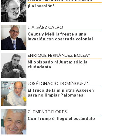
¡La invasión!
J. A. SÁEZ CALVO
Ceuta y Melilla frente a una
invasión con coartada colonial
ENRIQUE FERNÁNDEZ BOLEA*
Ni obispado ni Junta: sólo la
ciudadanía
JOSÉ IGNACIO DOMÍNGUEZ*
El truco de la ministra Aagesen
para no limpiar Palomares
CLEMENTE FLORES
Con Trump él llegó el escándalo