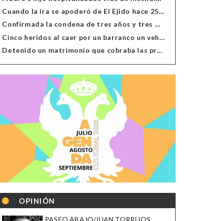
Cuando la ira se apoderó de El Ejido hace 25 años
Confirmada la condena de tres años y tres meses al hombre de Antas acusado de xenofobia
Cinco heridos al caer por un barranco un vehículo en Alcolea
Detenido un matrimonio que cobraba las prestaciones de ilegales en Almería, Granada, Málaga, Huelva y Murcia
OPINIÓN
PASEO ABAJO/JUAN TORRIJOS