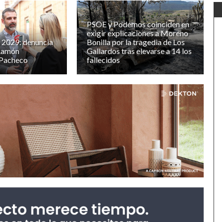
PSOE y Podemos coinciden en
exigir explicaciones a Moreno
n 2029: denuncia
Bonilla por la tragedia de Los
 Ramón
Gallardos tras elevarse a 14 los
Pacheco
fallecidos