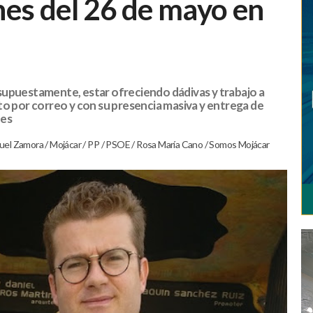
nes del 26 de mayo en
supuestamente, estar ofreciendo dádivas y trabajo a
to por correo y con su presencia masiva y entrega de
nes
uel Zamora
/
Mojácar
/
PP
/
PSOE
/
Rosa María Cano
/
Somos Mojácar