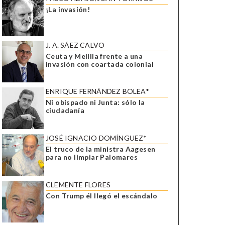
¡La invasión!
J. A. SÁEZ CALVO
Ceuta y Melilla frente a una
invasión con coartada colonial
ENRIQUE FERNÁNDEZ BOLEA*
Ni obispado ni Junta: sólo la
ciudadanía
JOSÉ IGNACIO DOMÍNGUEZ*
El truco de la ministra Aagesen
para no limpiar Palomares
CLEMENTE FLORES
Con Trump él llegó el escándalo