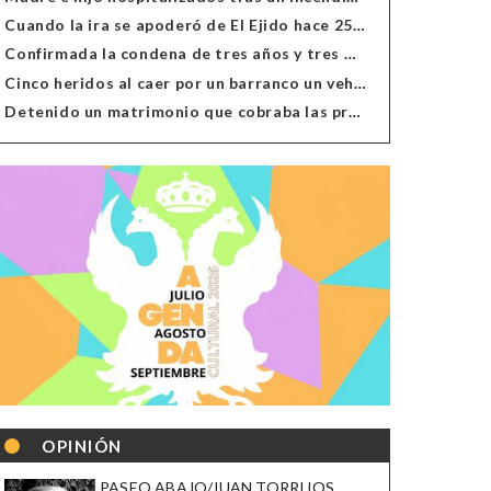
Cuando la ira se apoderó de El Ejido hace 25 años
Confirmada la condena de tres años y tres meses al hombre de Antas acusado de xenofobia
Cinco heridos al caer por un barranco un vehículo en Alcolea
Detenido un matrimonio que cobraba las prestaciones de ilegales en Almería, Granada, Málaga, Huelva y Murcia
OPINIÓN
PASEO ABAJO/JUAN TORRIJOS