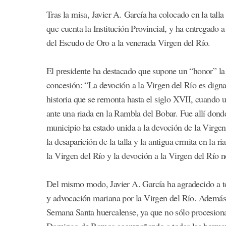
Tras la misa, Javier A. García ha colocado en la tall
que cuenta la Institución Provincial, y ha entregado a
del Escudo de Oro a la venerada Virgen del Río.
El presidente ha destacado que supone un “honor” la 
concesión: “La devoción a la Virgen del Río es digna
historia que se remonta hasta el siglo XVII, cuando 
ante una riada en la Rambla del Bobar. Fue allí donde 
municipio ha estado unida a la devoción de la Virgen 
la desaparición de la talla y la antigua ermita en la 
la Virgen del Río y la devoción a la Virgen del Río n
Del mismo modo, Javier A. García ha agradecido a to
y advocación mariana por la Virgen del Río. Además,
Semana Santa huercalense, ya que no sólo procesiona
Domingo de Ramos acompañando a todas las hermand