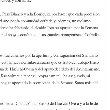
, Paso Blanco y a la Borriquita por hacer que cada procesión
el año por la comunidad cofrade y, además, un reclamo
dente ha felicitado al alcalde “por su apuesta, por la Semana
zar el apoyo económico a sus grandes protagonistas: Cofradías
los huercalenses por la apertura y consagración del Santuario
con la nueva ermita-santuario que es fruto del trabajo físico
quia de Huércal-Overa y del apoyo decidido del Ayuntamiento.
l Río volverá a tener su propia ermita”, ha asegurado, al
 seguir apoyando la promoción de la Semana Santa más allá
nto de la Diputación al pueblo de Huércal-Overa y a la fe de
ampare y nos ayude con todos los retos que tenemos por