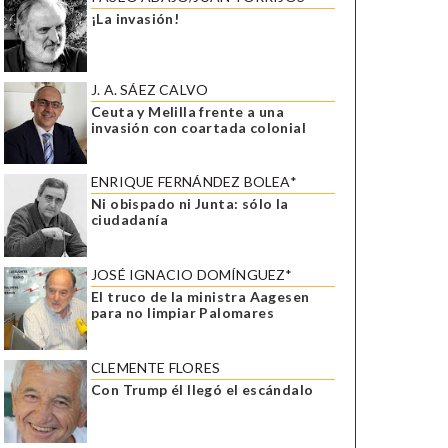
¡La invasión!
J. A. SÁEZ CALVO
Ceuta y Melilla frente a una
invasión con coartada colonial
ENRIQUE FERNÁNDEZ BOLEA*
Ni obispado ni Junta: sólo la
ciudadanía
JOSÉ IGNACIO DOMÍNGUEZ*
El truco de la ministra Aagesen
para no limpiar Palomares
CLEMENTE FLORES
Con Trump él llegó el escándalo