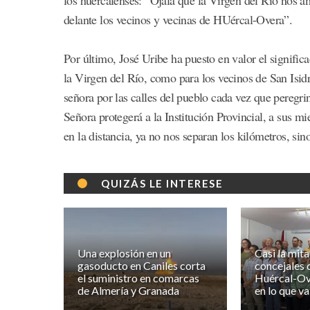
delante los vecinos y vecinas de HUércal-Overa”.
Por último, José Uribe ha puesto en valor el signific
la Virgen del Río, como para los vecinos de San Isid
señora por las calles del pueblo cada vez que peregr
Señora protegerá a la Institución Provincial, a sus m
en la distancia, ya no nos separan los kilómetros, si
QUIZÁS LE INTERESE
Una explosión en un
Casi la mita
gasoducto en Caniles corta
concejales 
el suministro en comarcas
Huércal-Ov
de Almería y Granada
en lo que v