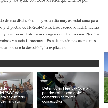
ado de esta distinción: “Hoy es un día muy especial tanto para
ro y el pueblo de Huércal-Overa. Este escudo lo lucirá nuestra
ine y procesione. Este escudo engrandece la devoción. Nuestra
iembros y a toda la provincia. Esta distinción nos acerca más
no que nos une la devoción”, ha explicado.
d de los
Detenido en Huércal-Overa
del PSOE de
por dos robos con violencia
era ha dimitido
cometidos de forma
a de mandato
consecutiva