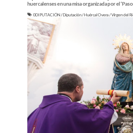
huercalenses en una misa organizada por el ‘Paso N
0DIPUTACIÓN
/
Diputación
/
Huércal Overa
/
Virgen del Rí