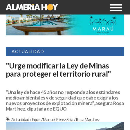
ACTUALIDAD
"Urge modificar la Ley de Minas
para proteger el territorio rural"
“Una ley de hace 45 años no responde a los estándares
medioambientales y de seguridad que cabe exigir a los
nuevos proyectos de explotación minera”, asegura Rosa
Martínez, diputada de EQUO.
Actualidad
/
Equo
/
Manuel Pérez Sola
/
Rosa Martínez