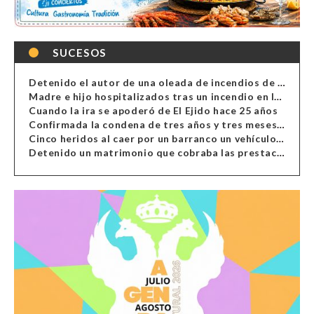
SUCESOS
Detenido el autor de una oleada de incendios de contenedores en Almería
Madre e hijo hospitalizados tras un incendio en la cocina de una vivienda en Almería
Cuando la ira se apoderó de El Ejido hace 25 años
Confirmada la condena de tres años y tres meses al hombre de Antas acusado de xenofobia
Cinco heridos al caer por un barranco un vehículo en Alcolea
Detenido un matrimonio que cobraba las prestaciones de ilegales en Almería, Granada, Málaga, Huelva y Murcia