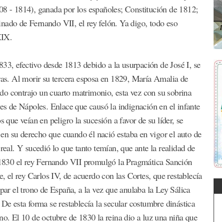
08 - 1814), ganada por los españoles; Constitución de 1812;
nado de Fernando VII, el rey felón. Ya digo, todo eso
XIX.
33, efectivo desde 1813 debido a la usurpación de José I, se
eras. Al morir su tercera esposa en 1829, María Amalia de
do contrajo un cuarto matrimonio, esta vez con su sobrina
yes de Nápoles. Enlace que causó la indignación en el infante
s que veían en peligro la sucesión a favor de su líder, se
a en su derecho que cuando él nació estaba en vigor el auto de
real. Y sucedió lo que tanto temían, que ante la realidad de
e 1830 el rey Fernando VII promulgó la Pragmática Sanción
e, el rey Carlos IV, de acuerdo con las Cortes, que restablecía
upar el trono de España, a la vez que anulaba la Ley Sálica
 De esta forma se restablecía la secular costumbre dinástica
no. El 10 de octubre de 1830 la reina dio a luz una niña que