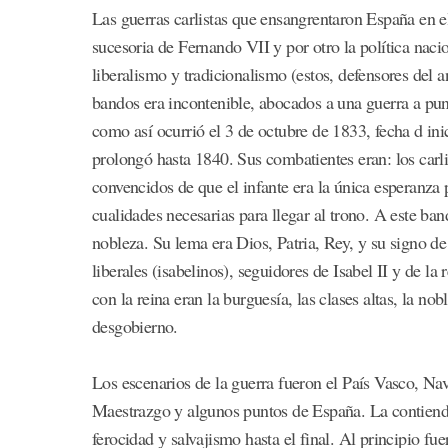
Las guerras carlistas que ensangrentaron España en e
sucesoria de Fernando VII y por otro la política naci
liberalismo y tradicionalismo (estos, defensores del 
bandos era incontenible, abocados a una guerra a punt
como así ocurrió el 3 de octubre de 1833, fecha d ini
prolongó hasta 1840. Sus combatientes eran: los carli
convencidos de que el infante era la única esperanza p
cualidades necesarias para llegar al trono. A este ba
nobleza. Su lema era Dios, Patria, Rey, y su signo de 
liberales (isabelinos), seguidores de Isabel II y de l
con la reina eran la burguesía, las clases altas, la no
desgobierno.
Los escenarios de la guerra fueron el País Vasco, Na
Maestrazgo y algunos puntos de España. La contienda 
ferocidad y salvajismo hasta el final. Al principio fue