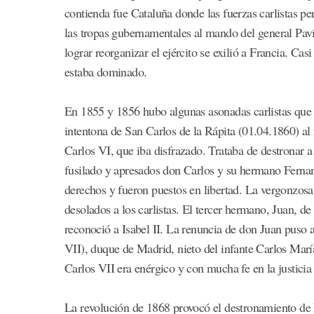
contienda fue Cataluña donde las fuerzas carlistas per
las tropas gubernamentales al mando del general Paví
lograr reorganizar el ejército se exilió a Francia. Ca
estaba dominado.
En 1855 y 1856 hubo algunas asonadas carlistas que 
intentona de San Carlos de la Rápita (01.04.1860) al
Carlos VI, que iba disfrazado. Trataba de destronar a I
fusilado y apresados don Carlos y su hermano Ferna
derechos y fueron puestos en libertad. La vergonzosa
desolados a los carlistas. El tercer hermano, Juan, de
reconoció a Isabel II. La renuncia de don Juan puso a
VII), duque de Madrid, nieto del infante Carlos María 
Carlos VII era enérgico y con mucha fe en la justicia
La revolución de 1868 provocó el destronamiento de I