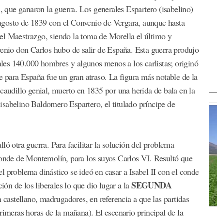
s, que ganaron la guerra. Los generales Espartero (isabelino)
e agosto de 1839 con el Convenio de Vergara, aunque hasta
el Maestrazgo, siendo la toma de Morella el último y
venio don Carlos hubo de salir de España. Esta guerra produjo
rales 140.000 hombres y algunos menos a los carlistas; originó
e para España fue un gran atraso. La figura más notable de la
caudillo genial, muerto en 1835 por una herida de bala en la
l isabelino Baldomero Espartero, el titulado príncipe de
ló otra guerra. Para facilitar la solución del problema
conde de Montemolín, para los suyos Carlos VI. Resultó que
 el problema dinástico se ideó en casar a Isabel II con el conde
SEGUNDA
ión de los liberales lo que dio lugar a la
 castellano, madrugadores, en referencia a que las partidas
rimeras horas de la mañana). El escenario principal de la