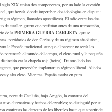
l siglo XIX tenían dos componentes, por un lado la cuestión
onal, que hervía, donde imperaban dos ideologías en disputa:
antiguo régimen, llamados apostólicos). El odio entre los dos
o de estallar, guerra que preferían antes de una transacción,
PRIMERA GUERRA CARLISTA
cio de la
, que se
stas, partidarios de don Carlos y de un régimen absolutista,
ara la España tradicional, aunque al parecer no tenía las
ndo pertenecía el mundo del campo, el clero rural y la pequeña
distinción era la chapela roja (boina). De otro lado los
a regente, que pretendían implantar un régimen liberal. Aliados
bleza y alto clero. Mientras, España estaba en puro
varra, norte de Cataluña, bajo Aragón, la comarca del
tuvo alternativas y hechos deleznables; se distinguió por su
ron continuas las derrotas de los liberales hasta que a partir de