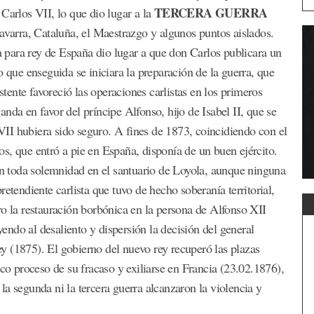
TERCERA GUERRA
Carlos VII, lo que dio lugar a la
Navarra, Cataluña, el Maestrazgo y algunos puntos aislados.
para rey de España dio lugar a que don Carlos publicara un
o que enseguida se iniciara la preparación de la guerra, que
ente favoreció las operaciones carlistas en los primeros
nda en favor del príncipe Alfonso, hijo de Isabel II, que se
s VII hubiera sido seguro. A fines de 1873, coincidiendo con el
s, que entró a pie en España, disponía de un buen ejército.
con toda solemnidad en el santuario de Loyola, aunque ninguna
etendiente carlista que tuvo de hecho soberanía territorial,
ro la restauración borbónica en la persona de Alfonso XII
yendo al desaliento y dispersión la decisión del general
y (1875). El gobierno del nuevo rey recuperó las plazas
ico proceso de su fracaso y exiliarse en Francia (23.02.1876),
i la segunda ni la tercera guerra alcanzaron la violencia y