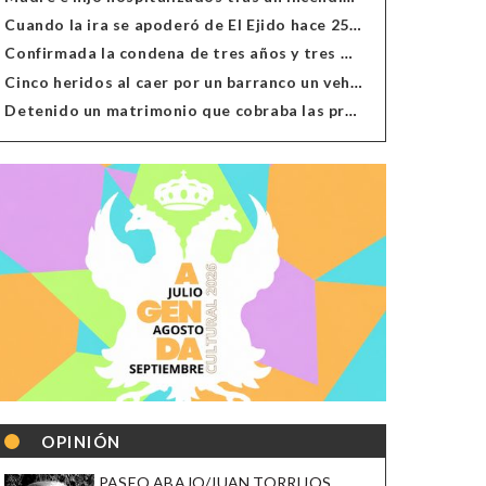
Cuando la ira se apoderó de El Ejido hace 25 años
Confirmada la condena de tres años y tres meses al hombre de Antas acusado de xenofobia
Cinco heridos al caer por un barranco un vehículo en Alcolea
Detenido un matrimonio que cobraba las prestaciones de ilegales en Almería, Granada, Málaga, Huelva y Murcia
OPINIÓN
PASEO ABAJO/JUAN TORRIJOS