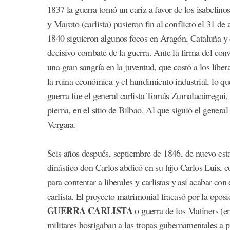
1837 la guerra tomó un cariz a favor de los isabelino
y Maroto (carlista) pusieron fin al conflicto el 31 d
1840 siguieron algunos focos en Aragón, Cataluña y 
decisivo combate de la guerra. Ante la firma del con
una gran sangría en la juventud, que costó a los libe
la ruina económica y el hundimiento industrial, lo qu
guerra fue el general carlista Tomás Zumalacárregui, 
pierna, en el sitio de Bilbao. Al que siguió el genera
Vergara.
Seis años después, septiembre de 1846, de nuevo estal
dinástico don Carlos abdicó en su hijo Carlos Luis, 
para contentar a liberales y carlistas y así acabar con
carlista. El proyecto matrimonial fracasó por la oposic
GUERRA CARLISTA
o guerra de los Matiners (en
militares hostigaban a las tropas gubernamentales a p