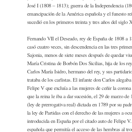
José I (1808 – 1813); guerra de la Independencia (18
emancipación de la América española y el funesto rei
sucedió en los primeros treinta y tres años del siglo 
Fernando VII el Deseado, rey de España de 1808 a 18
casó cuatro veces, sin descendencia en las tres prim
Sajonia, menos de siete meses después de quedar viu
María Cristina de Borbón Dos Sicilias, hija de los re
Carlos María Isidro, hermano del rey, y sus partidario
trataba de los carlistas. El infante don Carlos alegab
Felipe V que excluía a las mujeres de ceñir la corona 
que la reina le iba a dar sucesión, el 29 de marzo d
(ley de prerrogativa real) dictada en 1789 por su padr
la ley de Partidas con el derecho de las mujeres a oc
introducida en España por el citado auto de Felipe V.
española que permitía el acceso de las hembras al tro