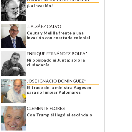
¡La invasión!
J. A. SÁEZ CALVO
Ceuta y Melilla frente a una
invasión con coartada colonial
ENRIQUE FERNÁNDEZ BOLEA*
Ni obispado ni Junta: sólo la
ciudadanía
JOSÉ IGNACIO DOMÍNGUEZ*
El truco de la ministra Aagesen
para no limpiar Palomares
CLEMENTE FLORES
Con Trump él llegó el escándalo