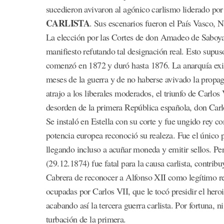
sucedieron avivaron al agónico carlismo liderado por 
CARLISTA
. Sus escenarios fueron el País Vasco, 
La elección por las Cortes de don Amadeo de Saboya 
manifiesto refutando tal designación real. Esto supus
comenzó en 1872 y duró hasta 1876. La anarquía exist
meses de la guerra y de no haberse avivado la propaga
atrajo a los liberales moderados, el triunfo de Carlo
desorden de la primera República española, don Carlo
Se instaló en Estella con su corte y fue ungido rey 
potencia europea reconoció su realeza. Fue el único pr
llegando incluso a acuñar moneda y emitir sellos. Pe
(29.12.1874) fue fatal para la causa carlista, contribu
Cabrera de reconocer a Alfonso XII como legítimo re
ocupadas por Carlos VII, que le tocó presidir el hero
acabando así la tercera guerra carlista. Por fortuna, n
turbación de la primera.