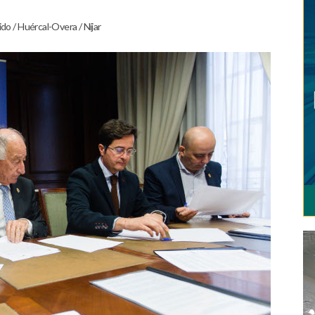
jido
/
Huércal-Overa
/
Níjar