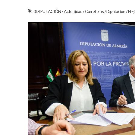
0DIPUTACIÓN
/
Actualidad
/
Carreteras
/
Diputación
/
El E