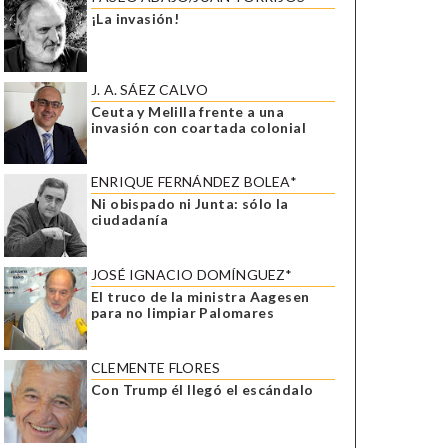
¡La invasión!
J. A. SÁEZ CALVO
Ceuta y Melilla frente a una
invasión con coartada colonial
ENRIQUE FERNÁNDEZ BOLEA*
Ni obispado ni Junta: sólo la
ciudadanía
JOSÉ IGNACIO DOMÍNGUEZ*
El truco de la ministra Aagesen
para no limpiar Palomares
CLEMENTE FLORES
Con Trump él llegó el escándalo