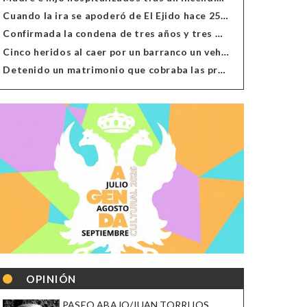
Cuando la ira se apoderó de El Ejido hace 25 años
Confirmada la condena de tres años y tres meses al hombre de Antas acusado de xenofobia
Cinco heridos al caer por un barranco un vehículo en Alcolea
Detenido un matrimonio que cobraba las prestaciones de ilegales en Almería, Granada, Málaga, Huelva y Murcia
OPINIÓN
PASEO ABAJO/JUAN TORRIJOS