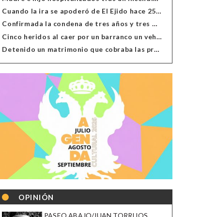
Cuando la ira se apoderó de El Ejido hace 25 años
Confirmada la condena de tres años y tres meses al hombre de Antas acusado de xenofobia
Cinco heridos al caer por un barranco un vehículo en Alcolea
Detenido un matrimonio que cobraba las prestaciones de ilegales en Almería, Granada, Málaga, Huelva y Murcia
OPINIÓN
PASEO ABAJO/JUAN TORRIJOS