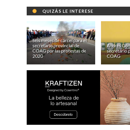
QUIZÁS LE INTERESE
Seis meses de cárcel para el
secretario provincial de
Andrés Gón
COAG por las protestas de
secretario 
2020
COAG