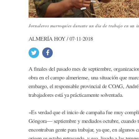
Jornaleros marroquíes durante un día de trabajo en un i
ALMERÍA HOY / 07·11·2018
A finales del pasado mes de septiembre, organizaci
obra en el campo almeriense, una situación que marcab
embargo, el responsable provincial de COAG, Andrés
trabajadores está ya prácticamente solventada.
«Es verdad que el inicio de campaña fue muy compli
Góngora— septiembre y mediados octubre, cuando ten
encontraban gente para trabajar, ya que, en algunos c
origen se estaba retrasando, y eso, ligado a las tempe