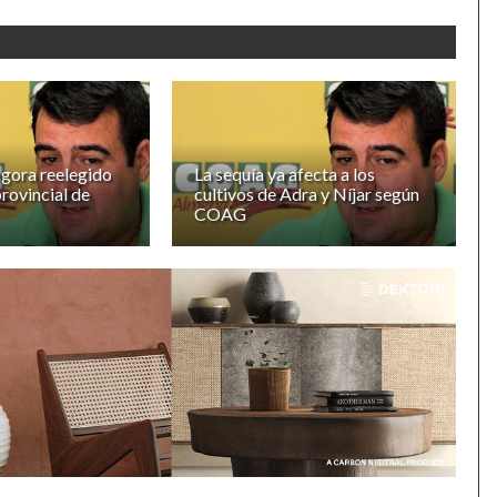
gora reelegido
La sequía ya afecta a los
provincial de
cultivos de Adra y Níjar según
COAG