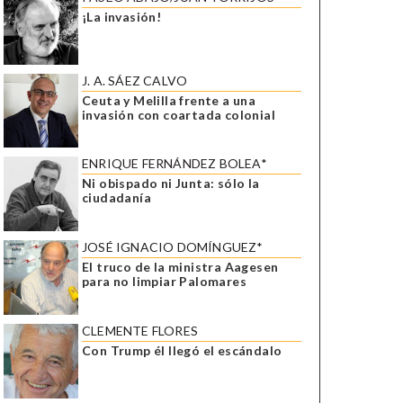
¡La invasión!
J. A. SÁEZ CALVO
Ceuta y Melilla frente a una
invasión con coartada colonial
ENRIQUE FERNÁNDEZ BOLEA*
Ni obispado ni Junta: sólo la
ciudadanía
JOSÉ IGNACIO DOMÍNGUEZ*
El truco de la ministra Aagesen
para no limpiar Palomares
CLEMENTE FLORES
Con Trump él llegó el escándalo